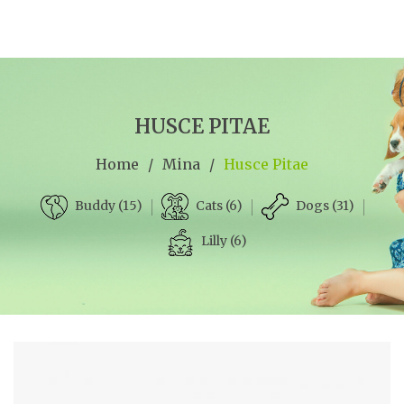
HUSCE PITAE
Home
/
Mina
/
Husce Pitae
Cats (6)
Dogs (31)
Buddy (15)
Lilly (6)